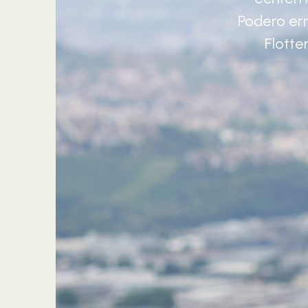
Podero erm
Flotte