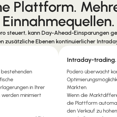
ne Plattform. Mehr
Einnahmequellen.
ro steuert, kann Day-Ahead-Einsparungen ge
en zusätzliche Ebenen kontinuierlicher Intrada
Intraday-trading
e bestehenden
Podero überwacht kont
fische
Optimierungsmöglichke
lagerungen in Ihrer
Märkten.
n werden minimiert
Wenn die Marktdifferen
die Plattform automa
den Verkauf zu hohen