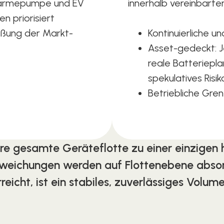
 Wärmepumpe und EV
innerhalb vereinbarte
 priorisiert
eßung der Markt-
Kontinuierliche u
Asset-gedeckt: J
reale Batteriepl
spekulatives Risik
Betriebliche Gre
re gesamte Geräteflotte zu einer einzigen 
bweichungen werden auf Flottenebene abso
rreicht, ist ein stabiles, zuverlässiges Volume