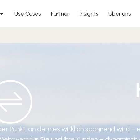
Use Cases
Partner
Insights
Über uns
 der Punkt, an dem es wirklich spannend wird – e
Mehrwert für Sie und Ihre Kunden – dynamisch o