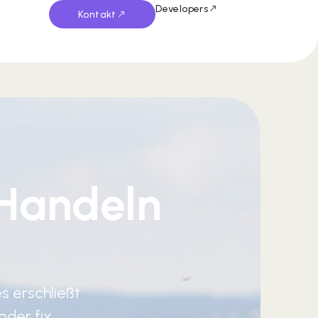
Developers
Kontakt
Handeln
s erschließt
der fix.