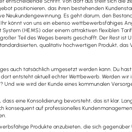
er entscheidende Schritt. Von dort aus stellt sich die 
ngebot positionieren, das ihren bestehenden Kundens
ive Neukundengewinnung. Es geht darum, den Bestands
. Ihr könnt von uns ein ebenso wettbewerbsfähiges An
stem (HEMS) oder einem attraktiven flexiblen Tarifm
n großer Teil des Weges bereits geschafft. Der Rest is
andardisierten, qualitativ hochwertigen Produkt, das V
ages auch tatsächlich umgesetzt werden kann. Du ha
ort entsteht aktuell echter Wettbewerb. Werden wir i
? Und wie wird der Kunde eines kommunalen Versor
, dass eine Konsolidierung bevorsteht, das ist klar. Lan
 sich konsequent auf professionelles Kundenmanagement
en.
werbsfähige Produkte anzubieten, die sich gegenübe