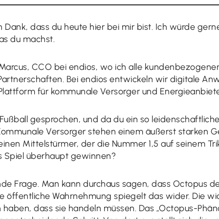
n Dank, dass du heute hier bei mir bist. Ich würde ger
was du machst.
n Marcus, CCO bei endios, wo ich alle kundenbezogenen
 Partnerschaften. Bei endios entwickeln wir digitale A
r Plattform für kommunale Versorger und Energieanbiete
Fußball gesprochen, und da du ein so leidenschaftlicher
ommunale Versorger stehen einem äußerst starken Geg
nen Mittelstürmer, der die Nummer 1,5 auf seinem Trik
s Spiel überhaupt gewinnen?
nende Frage. Man kann durchaus sagen, dass Octopus d
ie öffentliche Wahrnehmung spiegelt das wider. Die wich
haben, dass sie handeln müssen. Das „Octopus-Phän